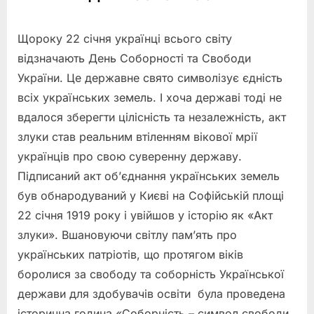
Щороку 22 січня українці всього світу
відзначають День Соборності та Свободи
України. Це державне свято символізує єдність
всіх українських земель. І хоча державі тоді не
вдалося зберегти цілісність та незалежність, акт
злуки став реальним втіленням вікової мрії
українців про свою суверенну державу.
Підписаний акт об’єднання українських земель
був обнародуваний у Києві на Софійській площі
22 січня 1919 року і увійшов у історію як «Акт
злуки». Вшановуючи світлу пам’ять про
українських патріотів, що протягом віків
боролися за свободу та соборність Української
держави для здобувачів освіти була проведена
історична година «Соборність – символ свободи