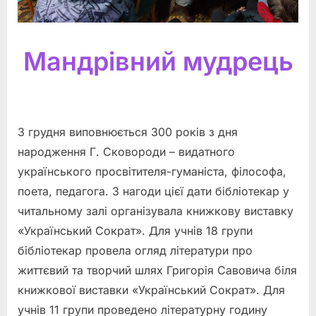
Мандрівний мудрець
3 грудня виповнюється 300 років з дня
народження Г. Сковороди – видатного
українського просвітителя-гуманіста, філософа,
поета, педагога. З нагоди цієї дати бібліотекар у
читальному залі організувала книжкову виставку
«Український Сократ». Для учнів 18 групи
бібліотекар провела огляд літератури про
життєвий та творчий шлях Григорія Савовича біля
книжкової виставки «Український Сократ». Для
учнів 11 групи проведено літературну годину