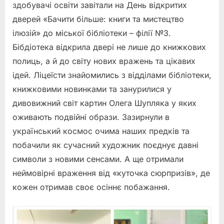
здобувачі освіти завітали на День відкритих
дверей «Бачити більше: книги та мистецтво
ілюзій» до міської бібліотеки – філії №3.
Бібдіотека відкрила двері не лише до книжкових
полиць, а й до світу нових вражень та цікавих
ідей. Ліцеїсти знайомились з відділами бібліотеки,
книжковими новинками та занурилися у
дивовижний світ картин Олега Шупляка у яких
оживають подвійні образи. Зазирнули в
український космос очима наших предків та
побачили як сучасний художник поєднує давні
символи з новими сенсами. А ще отримали
неймовірні враження від «куточка сюрпризів», де
кожен отримав своє осіннє побажання.