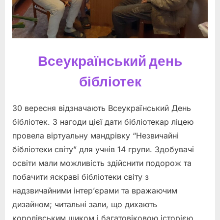
Всеукраїнський день
бібліотек
30 вересня відзначають Всеукраїнський День
бібліотек. З нагоди цієї дати бібліотекар ліцею
провела віртуальну мандрівку “Незвичайні
бібліотеки світу” для учнів 14 групи. Здобувачі
освіти мали можливість здійснити подорож та
побачити яскраві бібліотеки світу з
надзвичайними інтер’єрами та вражаючим
дизайном; читальні зали, що дихають
королівським шиком і багатовіковою історією