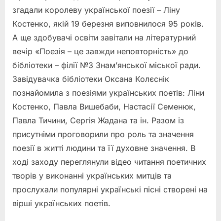
згадали королеву української поезії – Ліну
Костенко, якій 19 березня виповнилося 95 років.
А ще здобувачі освіти завітали на літературний
вечір «Поезія – це завжди неповторність» до
бібліотеки – філії №3 Знам’янської міської ради.
Завідувачка бібліотеки Оксана Колєснік
познайомила з поезіями українських поетів: Ліни
Костенко, Павла Вишебаби, Настасії Семенюк,
Павла Тичини, Сергія Жадана та ін. Разом із
присутніми проговорили про роль та значення
поезії в житті людини та її духовне значення. В
ході заходу переглянули відео читання поетичних
творів у виконанні українських митців та
прослухали популярні українські пісні створені на
вірші українських поетів.