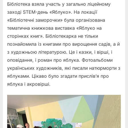
Бібліотека взяла участь у загально ліцейному
заході STEM-день «Яблуко». На локації
«Бібліотечні заморочки» була організована
тематична книжкова виставка «Яблуко на
сторінках книг». Бібліотекарка не тільки
познайомила із книгами про вирощення садів, а й
з художньою літературою. Це і казки, і вірші, і
оповідання, і роман про яблука. Фотоальбоми
українських художників, які писали натюрморти з
яблуками. Цікаво було згадати прислів’я про
яблука і акровірші.