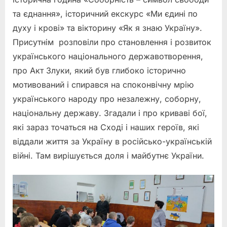
та єднання», історичний екскурс «Ми єдині по
духу і крові» та вікторину «Як я знаю Україну».
Присутнім розповіли про становлення і розвиток
українського національного державотворення,
про Акт Злуки, який був глибоко історично
мотивований і спирався на споконвічну мрію
українського народу про незалежну, соборну,
національну державу. Згадали і про криваві бої,
які зараз точаться на Сході і наших героїв, які
віддали життя за Україну в російсько-українській
війні. Там вирішується доля і майбутнє України.