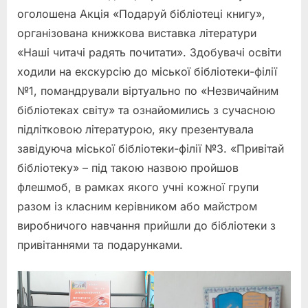
оголошена Акція «Подаруй бібліотеці книгу»,
організована книжкова виставка літератури
«Наші читачі радять почитати». Здобувачі освіти
ходили на екскурсію до міської бібліотеки-філії
№1, помандрували віртуально по «Незвичайним
бібліотеках світу» та ознайомились з сучасною
підлітковою літературою, яку презентувала
завідуюча міської бібліотеки-філії №3. «Привітай
бібліотеку» – під такою назвою пройшов
флешмоб, в рамках якого учні кожної групи
разом із класним керівником або майстром
виробничого навчання прийшли до бібліотеки з
привітаннями та подарунками.