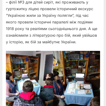
– філії №3 для дітей сиріт, які проживають у
гуртожитку ліцею провели історичний екскурс
“Україною жили за Україну полягли”, під час
якого провели історичні паралелі між подіями
1918 року та реаліями сьогоднішнього дня. А ще
ознайомили з літературою про бій, який увійшов
у історію, як бій за майбутнє України.