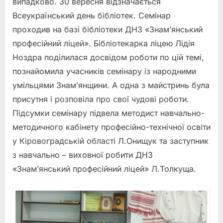
випадково. 30 вересня відзначається
Всеукраїнський день бібліотек. Семінар
проходив на базі бібліотеки ДНЗ «Знам’янський
професійний ліцей». Бібліотекарка ліцею Лідія
Ноздра поділилася досвідом роботи по цій темі,
познайомила учасників семінару із народними
умільцями Знам’янщини. А одна з майстринь була
присутня і розповіла про свої чудові роботи.
Підсумки семінару підвела методист навчально-
методичного кабінету професійно-технічної освіти
у Кіровоградській області Л.Онищук та заступник
з навчально – виховної робити ДНЗ
«Знам’янський професійний ліцей» Л.Толкуща.