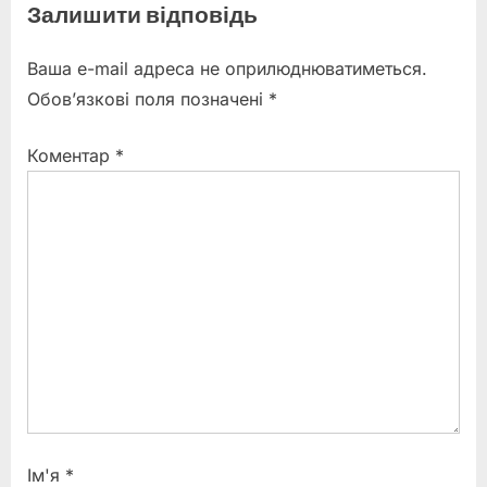
записів
Залишити відповідь
e
x
v
t
Ваша e-mail адреса не оприлюднюватиметься.
i
P
Обов’язкові поля позначені
*
o
o
u
s
Коментар
*
s
t
P
:
o
s
t
:
Ім'я
*