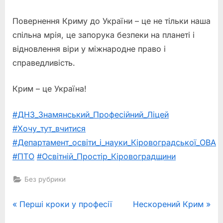
Повернення Криму до України – це не тільки наша
спільна мрія, це запорука безпеки на планеті і
відновлення віри у міжнародне право і
справедливість.
Крим – це Україна!
#ДНЗ_Знамянський_Професійний_Ліцей
#Хочу_тут_вчитися
#Департамент_освіти_і_науки_Кіровоградської_ОВА
#ПТО
#Освітній_Простір_Кіровоградщини
Без рубрики
Навігація
P
N
Перші кроки у професії
Нескорений Крим
r
e