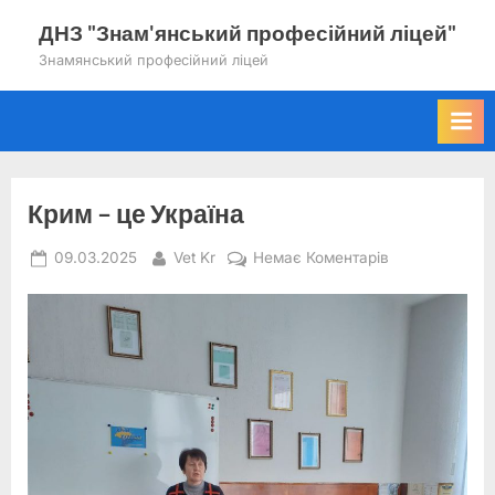
Skip
ДНЗ "Знам'янський професійний ліцей"
to
Знамянський професійний ліцей
content
Крим – це Україна
Posted
By
до
09.03.2025
Vet Kr
Немає Коментарів
on
Крим
–
це
Україна